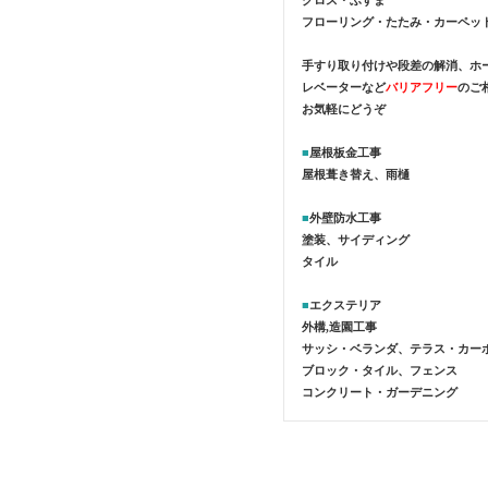
クロス・ふすま
フローリング・たたみ・カーペッ
手すり取り付けや段差の解消、ホ
レベーターなど
バリアフリー
のご
お気軽にどうぞ
■
屋根板金工事
屋根葺き替え、雨樋
■
外壁防水工事
塗装、サイディング
タイル
■
エクステリア
外構,造園工事
サッシ・ベランダ、テラス・カー
ブロック・タイル、フェンス
コンクリート・ガーデニング