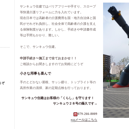
サンキュウ住建ではバリアフリーや手すり、スロープ
等快適介護リフォームに力を入れています。
現在日本では高齢者の介護費用を国・地方自治体と国
民がそれぞれ負担し、社会全体で高齢者の介護を支え
る保険制度があります。しかし、手続きや申請書作成
等は手間もかかり、難しい。
そこで、サンキュウ住建。
申請手続き〜施工まで全ておまかせ！！
ご相談からお聞きしますのでお気軽にどうぞ
小さな用事も喜んで
手のとどかない屋根、サッシ廻り、トップライト等の
うぞ
高所作業の清掃、家の定期点検を行っております。
サンキュウ住建はお客様の「くらし」を守ります！
サンキュウ２８号の蔭久です→
079-266-8009
メールはこちら