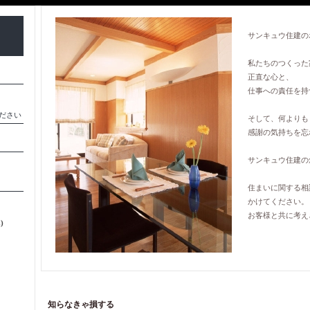
サンキュウ住建の
私たちのつくった
正直な心と、
仕事への責任を持
ださい
そして、何よりも
感謝の気持ちを忘
サンキュウ住建の
住まいに関する相
かけてください。
お客様と共に考え
)
知らなきゃ損する