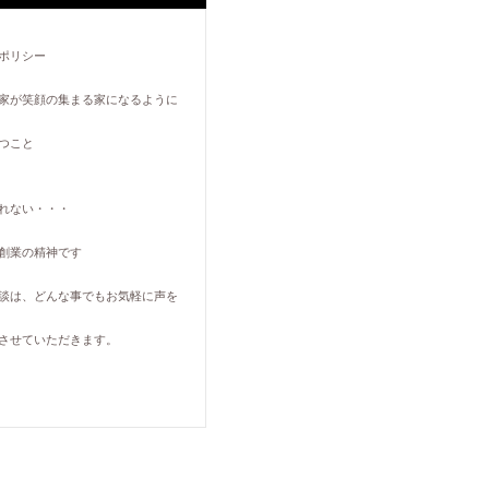
ポリシー
家が笑顔の集まる家になるように
つこと
れない・・・
創業の精神です
談は、どんな事でもお気軽に声を
させていただきます。