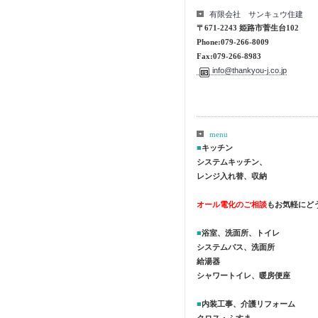
有限会社 サンキュウ住建
〒671-2243 姫路市菅生台102
Phone:079-266-8009
Fax:079-266-8983
info@thankyou-j.co.jp
menu
■
キッチン
システムキッチン、
レンジ入れ替、収納
オール電化のご相談
もお気軽にど
■
浴室、洗面所、トイレ
システムバス、洗面所
給湯器
シャワートイレ、暖房便座
■
内装工事、介護リフォーム