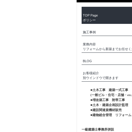
TOP Page
ポリシー
施工事例
業務内容
リフォームから新築までお任せく
BLOG
お客様紹介
別ウインドウで開きます
■土木工事 建築一式工事
(一般ビル・住宅・店舗・etc.
■増改築工事 附帯工事
■土木・建築企画設計監理
■建設関連資機材販売
■建物総合管理 リフォーム
一級建築士事務所併設