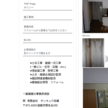
TOP Page
ポリシー
施工事例
業務内容
リフォームから新築までお任せください
Before
BLOG
お客様紹介
別ウインドウで開きます
■土木工事 建築一式工事
(一般ビル・住宅・店舗・etc.)
■増改築工事 附帯工事
■土木・建築企画設計監理
■建設関連資機材販売
■建物総合管理 リフォーム
一級建築士事務所併設
有限会社 サンキュウ住建
〒671-2243 姫路市菅生台102