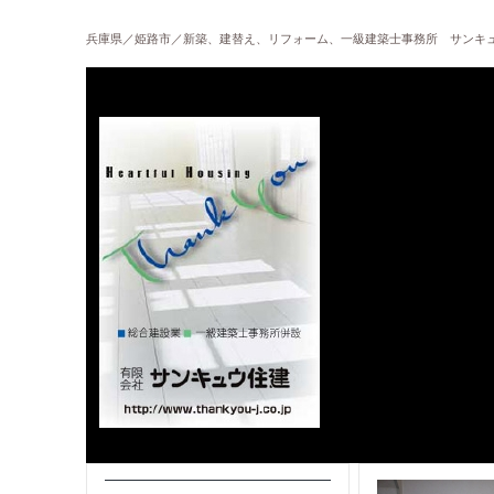
兵庫県／姫路市／新築、建替え、リフォーム、一級建築士事務所 サンキ