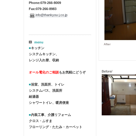
Phone:079-266-8009
Fax:079-266-8983
info@thankyou-j.co.jp
menu
After
■
キッチン
システムキッチン、
レンジ入れ替、収納
Before/
オール電化のご相談
もお気軽にどうぞ
■
浴室、洗面所、トイレ
システムバス、洗面所
給湯器
シャワートイレ、暖房便座
■
内装工事、介護リフォーム
クロス・ふすま
フローリング・たたみ・カーペット